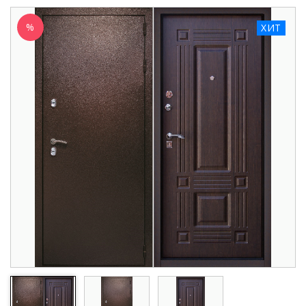
%
ХИТ